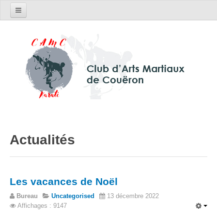
Le club
Horaires et tarifs
Actualités
Contactez-nous
Inscriptions
Réglement intérieur
Actualités
Photos du club
Stages / Compétitions
Les vacances de Noël
Divers
Bureau
Uncategorised
13 décembre 2022
Affichages : 9147