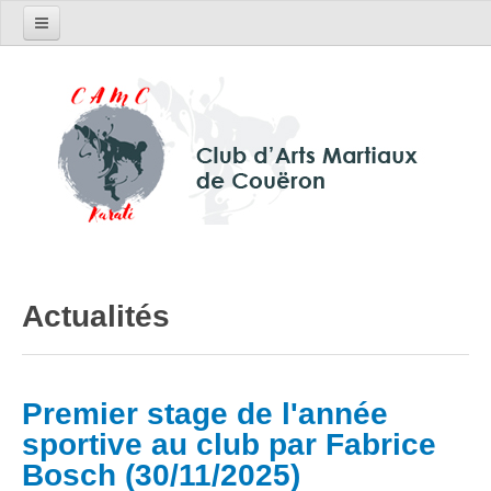
Le club
Horaires et tarifs
Actualités
Contactez-nous
Inscriptions
Réglement intérieur
Actualités
Photos du club
Stages / Compétitions
Premier stage de l'année
Divers
sportive au club par Fabrice
Bosch (30/11/2025)